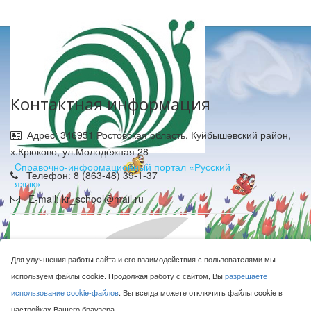
Контактная информация
Адрес: 346951 Ростовская область, Куйбышевский район,
х.Крюково, ул.Молодёжная 28
Cправочно-информационный портал «Русский
Телефон: 8 (863-48) 39-1-37
язык»
E-mail: kr_school@mail.ru
Для улучшения работы сайта и его взаимодействия с пользователями мы
используем файлы cookie. Продолжая работу с сайтом, Вы
разрешаете
использование cookie-файлов
. Вы всегда можете отключить файлы cookie в
МБОУ Крюковская СОШ © 2016-2026
настройках Вашего браузера.