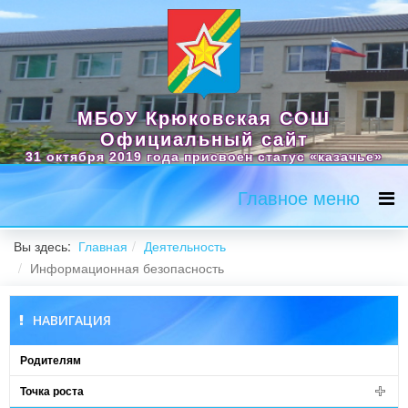
МБОУ Крюковская СОШ
Официальный сайт
31 октября 2019 года присвоен статус «казачье»
Главное меню
Вы здесь:
Главная
Деятельность
Информационная безопасность
НАВИГАЦИЯ
Родителям
Точка роста