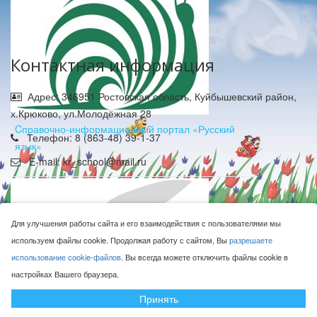
Контактная информация
Адрес: 346951 Ростовская область, Куйбышевский район,
х.Крюково, ул.Молодёжная 28
Cправочно-информационный портал «Русский
Телефон: 8 (863-48) 39-1-37
язык»
E-mail: kr_school@mail.ru
Для улучшения работы сайта и его взаимодействия с пользователями мы
используем файлы cookie. Продолжая работу с сайтом, Вы
разрешаете
использование cookie-файлов
. Вы всегда можете отключить файлы cookie в
МБОУ Крюковская СОШ © 2016-2026
настройках Вашего браузера.
Сделано с ❤ в
ООО "Проводник"
Принять