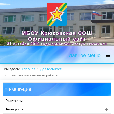
МБОУ Крюковская СОШ
Официальный сайт
31 октября 2019 года присвоен статус «казачье»
Главное меню
Вы здесь:
Главная
Деятельность
Штаб воспитательной работы
НАВИГАЦИЯ
Родителям
Точка роста