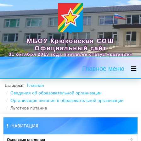
МБОУ Крюковская СОШ
Официальный сайт
31 октября 2019 года присвоен статус «казачье»
Главное меню
Вы здесь:
Главная
Сведения об образовательной организации
Организация питания в образовательной организации
Льготное питание
НАВИГАЦИЯ
Основные сведения