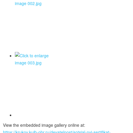
View the embedded image gallery online at:
https://krukov.kuib-obr.ru/deyatelnost/sotsial-nyj-sertifikat-