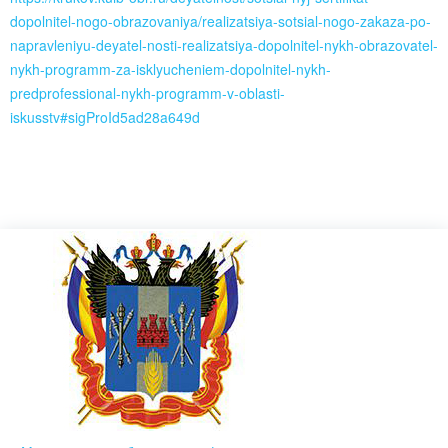
dopolnitel-nogo-obrazovaniya/realizatsiya-sotsial-nogo-zakaza-po-
napravleniyu-deyatel-nosti-realizatsiya-dopolnitel-nykh-obrazovatel-
nykh-programm-za-isklyucheniem-dopolnitel-nykh-
predprofessional-nykh-programm-v-oblasti-
iskusstv#sigProId5ad28a649d