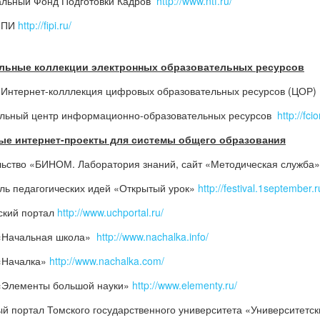
льный Фонд Подготовки Кадров
http://www.ntf.ru/
ИПИ
http://fipi.ru/
льные коллекции электронных образовательных ресурсов
Интернет-колллекция цифровых образовательных ресурсов (ЦОР
ьный центр информационно-образовательных ресурсов
http://fci
ые интернет-проекты для системы общего образования
ьство «БИНОМ. Лаборатория знаний, сайт «Методическая служба
ль педагогических идей «Открытый урок»
http://festival.1september.r
ский портал
http://www.uchportal.ru/
«Начальная школа»
http://www.nachalka.info/
«Началка»
http://www.nachalka.com/
«Элементы большой науки»
http://www.elementy.ru/
й портал Томского государственного университета «Университетс