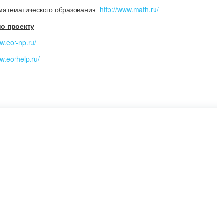
математического образования
http://www.math.ru/
о проекту
ww.eor-np.ru/
ww.eorhelp.ru/