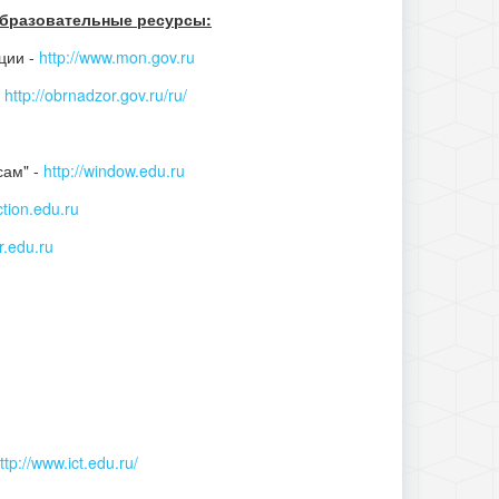
образовательные ресурсы:
ции -
http://www.mon.gov.ru
-
http://obrnadzor.gov.ru/ru/
сам" -
http://window.edu.ru
ction.edu.ru
or.edu.ru
ttp://www.ict.edu.ru/