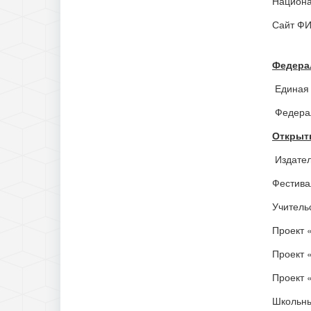
Национа
Сайт Ф
Федера
Единая 
Федерал
Открыт
Издател
Фестива
Учитель
Проект 
Проект 
Проект 
Школьны