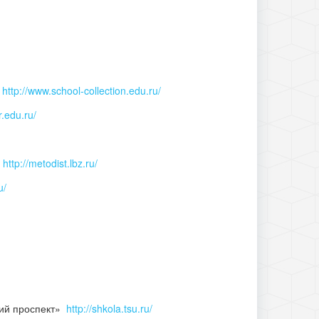
)
http://www.school-collection.edu.ru/
or.edu.ru/
»
http://metodist.lbz.ru/
u/
кий проспект»
http://shkola.tsu.ru/