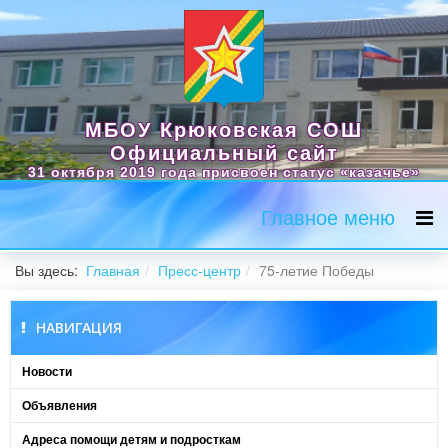
МБОУ Крюковская СОШ
Официальный сайт
31 октября 2019 года присвоен статус «казачье»
Главное меню
Вы здесь:
Главная
Пресс-центр
75-летие Победы
НАВИГАЦИЯ
Новости
Объявления
Адреса помощи детям и подросткам