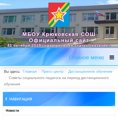
МБОУ Крюковская СОШ
Официальный сайт
31 октября 2019 года присвоен статус «казачье»
Главное меню
Вы здесь:
Главная
Пресс-центр
Дистанционное обучение
Советы социального педагога на период дистанционного
обучения
НАВИГАЦИЯ
Новости