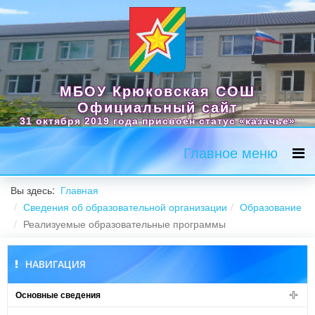
МБОУ Крюковская СОШ
Официальный сайт
31 октября 2019 года присвоен статус «казачье»
Главное меню
Вы здесь:
Главная
Сведения об образовательной организации
Образование
Реализуемые образовательные программы
НАВИГАЦИЯ
Основные сведения