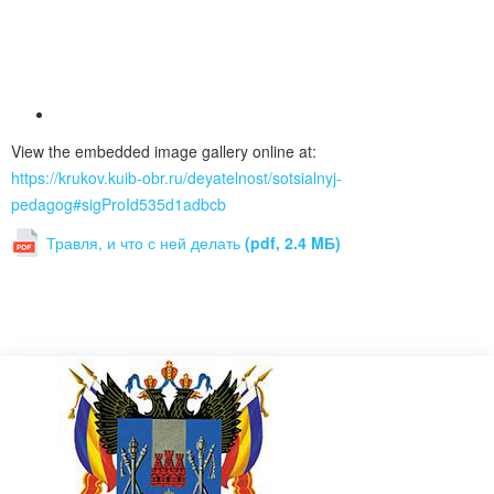
View the embedded image gallery online at:
https://krukov.kuib-obr.ru/deyatelnost/sotsialnyj-
pedagog#sigProId535d1adbcb
Травля, и что с ней делать
(pdf, 2.4 MБ)