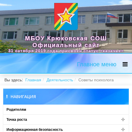
МБОУ Крюковская СОШ
Официальный сайт
31 октября 2019 года присвоен статус «казачье»
Главное меню
Вы здесь:
Главная
Деятельность
Советы психолога
НАВИГАЦИЯ
Родителям
Точка роста
Информационная безопасность