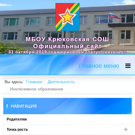
МБОУ Крюковская СОШ
Официальный сайт
31 октября 2019 года присвоен статус «казачье»
Главное меню
Вы здесь:
Главная
Деятельность
Инклюзивное образование
НАВИГАЦИЯ
Родителям
Точка роста