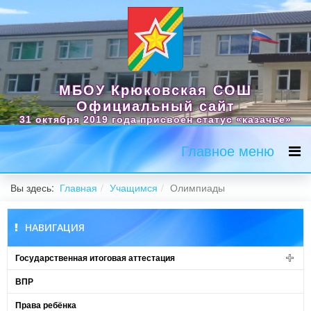
МБОУ Крюковская СОШ
Официальный сайт
31 октября 2019 года присвоен статус «казачье»
Главное меню
Вы здесь:
Главная
Учащимся
Олимпиады
НАВИГАЦИЯ
Государственная итоговая аттестация
ВПР
Права ребёнка