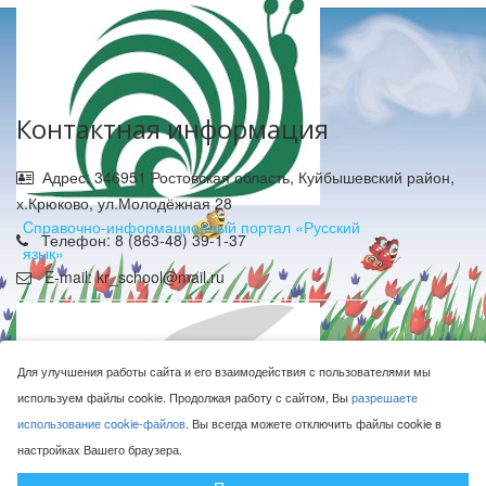
Контактная информация
Адрес: 346951 Ростовская область, Куйбышевский район,
х.Крюково, ул.Молодёжная 28
Cправочно-информационный портал «Русский
Телефон: 8 (863-48) 39-1-37
язык»
E-mail: kr_school@mail.ru
Для улучшения работы сайта и его взаимодействия с пользователями мы
используем файлы cookie. Продолжая работу с сайтом, Вы
разрешаете
использование cookie-файлов
. Вы всегда можете отключить файлы cookie в
МБОУ Крюковская СОШ © 2016-2026
настройках Вашего браузера.
Сделано с ❤ в
ООО "Проводник"