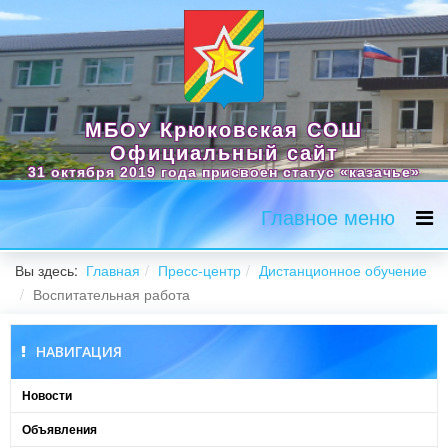
МБОУ Крюковская СОШ
Официальный сайт
31 октября 2019 года присвоен статус «казачье»
Главное меню
Вы здесь:
Главная
Пресс-центр
Дистанционное обучение
Воспитательная работа
НАВИГАЦИЯ
Новости
Объявления