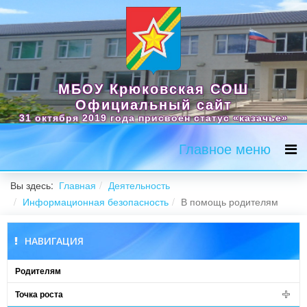
МБОУ Крюковская СОШ
Официальный сайт
31 октября 2019 года присвоен статус «казачье»
Главное меню
Вы здесь:
Главная
Деятельность
Информационная безопасность
В помощь родителям
НАВИГАЦИЯ
Родителям
Точка роста