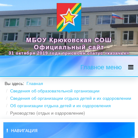
МБОУ Крюковская СОШ
Официальный сайт
31 октября 2019 года присвоен статус «казачье»
Главное меню
Вы здесь:
Главная
Сведения об образовательной организации
Сведения об организации отдыха детей и их оздоровлении
Об организации отдыха детей и их оздоровления
Руководство (отдых и оздоровление)
НАВИГАЦИЯ