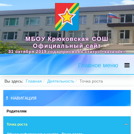
МБОУ Крюковская СОШ
Официальный сайт
31 октября 2019 года присвоен статус «казачье»
Главное меню
Вы здесь:
Главная
Деятельность
Точка роста
НАВИГАЦИЯ
Родителям
Точка роста