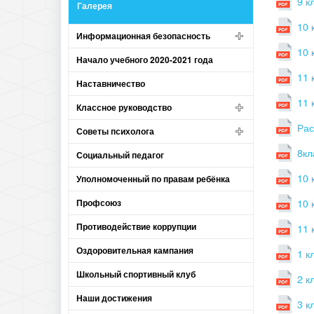
9 к
Галерея
10 
Информационная безопасность
10 
Начало учебного 2020-2021 года
11 
Наставничество
11 
Классное руководство
Рас
Советы психолога
8кл
Социальный педагог
10 
Уполномоченный по правам ребёнка
Профсоюз
10 
Противодействие коррупции
11 
Оздоровительная кампания
1 к
Школьный спортивный клуб
2 к
Наши достижения
3 к