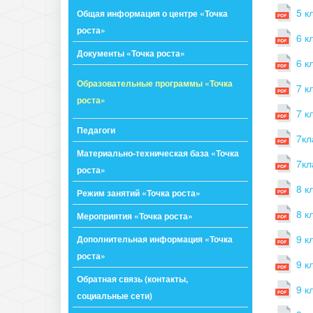
5 к
Общая информация о центре «Точка
роста»
6 к
Документы «Точка роста»
6 к
Образовательные программы «Точка
7 к
роста»
7 к
Педагоги
7кл
Материально-техническая база «Точка
7кл
роста»
8 к
Режим занятий «Точка роста»
8 к
Мероприятия «Точка роста»
9 к
Дополнительная информация «Точка
роста»
9 к
Обратная связь (контакты,
9 к
социальные сети)