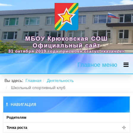
МБОУ Крюковская СОШ
Официальный сайт
31 октября 2019 года присвоен статус «казачье»
Главное меню
Вы здесь:
Главная
Деятельность
Школьный спортивный клуб
НАВИГАЦИЯ
Родителям
Точка роста