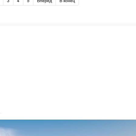
3
4
5
Вперед
В конец