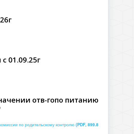
26г
с 01.09.25г
значении отв-гопо питанию
ю
 комиссии по родительскому контролю
(PDF, 899.8