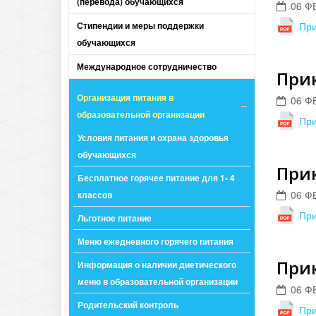
(перевода) обучающихся
06 Ф
Стипендии и меры поддержки
При
обучающихся
Международное сотрудничество
Прик
Организация питания в
06 Ф
образовательной организации
При
Условия питания и охрана здоровья
обучающихся
Прик
Бесплатное горячее питание для 1- 4
06 Ф
классов
При
Льготное питание
Меню ежедневного горячего питания
При
Информация о наличии диетического
меню в образовательной организации
06 Ф
Родительский контроль
При