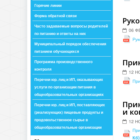
Горячие линии
Форма обратной связи
Руко
Часто задаваемые вопросы родителей
06 Ф
по питанию и ответы на них
Рук
Муниципальный порядок обеспечения
питанием обучающихся
Прик
Программа производственного
контроля
12 Н
Перечни юр. лиц и ИП, оказывающих
При
услуги по организации питания в
общеобразовательных организациях
Прик
Перечни юр. лиц и ИП, поставляющих
и к
(реализующих) пищевые продукты и
продовольственное сырье в
12 Н
общеобразовательные организации
При
Кб)