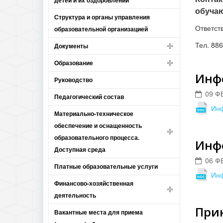
детей и их оздоровлении
обуча
Структура и органы управления
Ответст
образовательной организацией
Тел.
886
Документы
Образование
Инфо
Руководство
09 Ф
Педагогический состав
Инф
Материально-техническое
обеспечение и оснащенность
образовательного процесса.
Инфо
Доступная среда
06 Ф
Платные образовательные услуги
Инф
Финансово-хозяйственная
деятельность
Прик
Вакантные места для приема