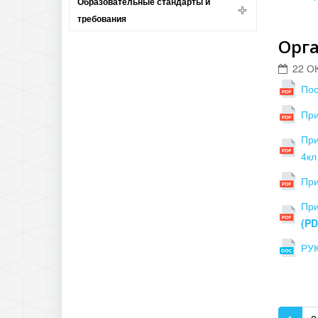
Образовательные стандарты и
требования
Орга
22 О
Пос
При
При
4к
При
При
(PD
РУК