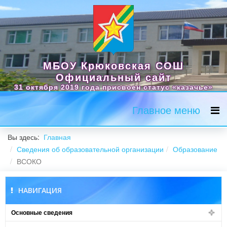
МБОУ Крюковская СОШ
Официальный сайт
31 октября 2019 года присвоен статус «казачье»
Главное меню
Вы здесь:
Главная
Сведения об образовательной организации
Образование
ВСОКО
НАВИГАЦИЯ
Основные сведения