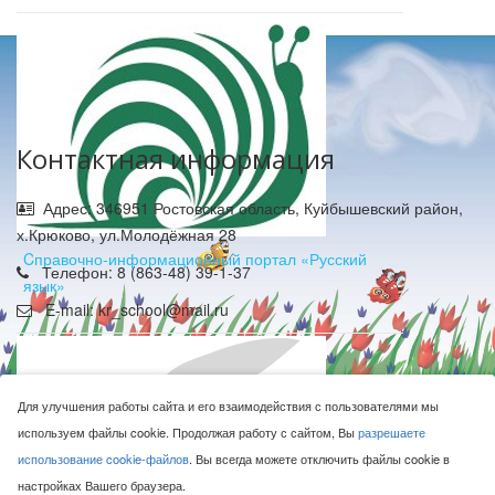
Контактная информация
Адрес: 346951 Ростовская область, Куйбышевский район,
х.Крюково, ул.Молодёжная 28
Cправочно-информационный портал «Русский
Телефон: 8 (863-48) 39-1-37
язык»
E-mail: kr_school@mail.ru
Для улучшения работы сайта и его взаимодействия с пользователями мы
используем файлы cookie. Продолжая работу с сайтом, Вы
разрешаете
использование cookie-файлов
. Вы всегда можете отключить файлы cookie в
МБОУ Крюковская СОШ © 2016-2026
настройках Вашего браузера.