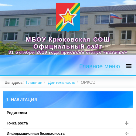
МБОУ Крюковская СОШ
Официальный сайт
31 октября 2019 года присвоен статус «казачье»
Главное меню
Вы здесь:
Главная
Деятельность
ОРКСЭ
НАВИГАЦИЯ
Родителям
Точка роста
Информационная безопасность