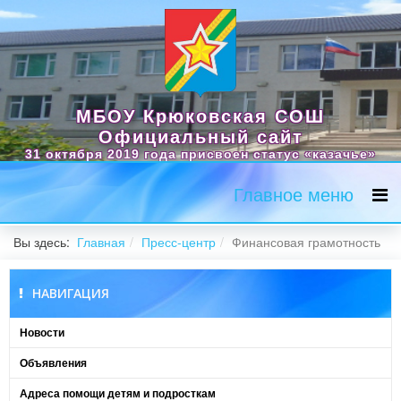
МБОУ Крюковская СОШ
Официальный сайт
31 октября 2019 года присвоен статус «казачье»
Главное меню
Вы здесь:
Главная
Пресс-центр
Финансовая грамотность
НАВИГАЦИЯ
Новости
Объявления
Адреса помощи детям и подросткам