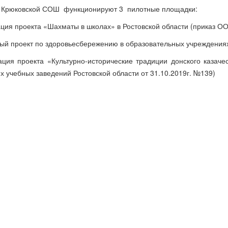
Крюковской СОШ функционируют 3 пилотные площадки:
ация проекта «Шахматы в школах» в Ростовской области (приказ ОО 
ный проект по здоровьесбережению в образовательных учреждениях
ация проекта «Культурно-исторические традиции донского казаче
их учебных заведений Ростовской области от 31.10.2019г. №139)