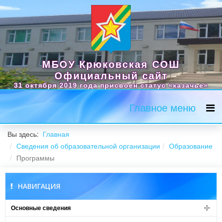
МБОУ Крюковская СОШ
Официальный сайт
31 октября 2019 года присвоен статус «казачье»
Главное меню
Вы здесь:
Главная
Сведения об образовательной организации
Образование
Программы
НАВИГАЦИЯ
Основные сведения