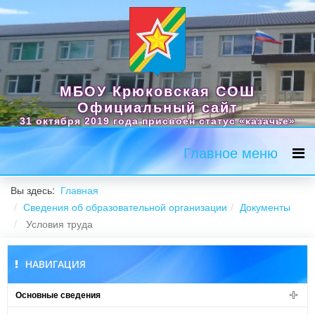
МБОУ Крюковская СОШ
Официальный сайт
31 октября 2019 года присвоен статус «казачье»
Главное меню
Вы здесь:
Главная
Сведения об образовательной организации
Документы
Условия труда
НАВИГАЦИЯ
Основные сведения