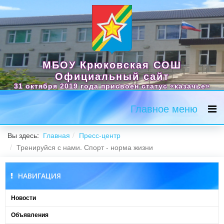
МБОУ Крюковская СОШ
Официальный сайт
31 октября 2019 года присвоен статус «казачье»
Главное меню
Вы здесь:
Главная
Пресс-центр
Тренируйся с нами. Спорт - норма жизни
НАВИГАЦИЯ
Новости
Объявления