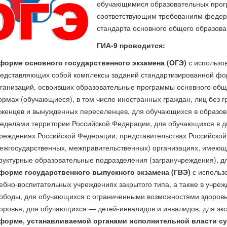
обучающимися образовательных прог
соответствующим требованиям федера
стандарта основного общего образова
ГИА-9 проводится:
форме основного государственного экзамена (ОГЭ)
с использо
едставляющих собой комплексы заданий стандартизированной фо
ганизаций, освоивших образовательные программы основного обще
рмах (обучающиеся), в том числе иностранных граждан, лиц без г
женцев и вынужденных переселенцев, для обучающихся в образов
еделами территории Российской Федерации, для обучающихся в ди
реждениях Российской Федерации, представительствах Российско
ежгосударственных, межправительственных) организациях, имеющ
руктурные образовательные подразделения (загранучреждения), дл
форме государственного выпускного экзамена (ГВЭ)
с исполь
ебно-воспитательных учреждениях закрытого типа, а также в учре
ободы, для обучающихся с ограниченными возможностями здоровь
оровья, для обучающихся — детей-инвалидов и инвалидов, для эк
 форме, устанавливаемой органами исполнительной власти с