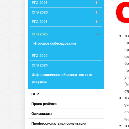
ЕГЭ 2026
ОГЭ 2026
ЕГЭ 2025
ОГЭ 2025
в 
пр
Итоговое собеседование
ор
ЕГЭ 2024
фо
бе
ОГЭ 2024
пр
Информационно-образовательные
уч
ресурсы
(м
ст
ВПР
в 
Права ребёнка
уч
св
Олимпиады
зд
Профессиональная ориентация
в