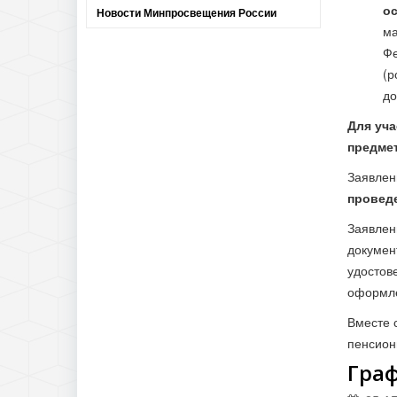
о
Новости Минпросвещения России
ма
Фе
(р
до
Для уча
предмет
Заявлен
проведе
Заявлен
докумен
удостов
оформле
Вместе 
пенсион
Граф