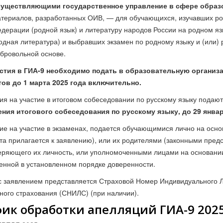
существляющими государственное управление в сфере образ
териалов, разработанных ОИВ, — для обучающихся, изучавших род
дерации (родной язык) и литературу народов России на родном яз
одная литература) и выбравших экзамен по родному языку и (или)
бровольной основе.
стия в ГИА-9 необходимо подать в образовательную организ
ов до 1 марта 2025 года включительно.
ия на участие в итоговом собеседовании по русскому языку подаю
ния итогового собеседования по русскому языку, до 29 январ
ие на участие в экзаменах, подается обучающимися лично на осно
та прилагается к заявлению), или их родителями (законными пред
еряющего их личность, или уполномоченными лицами на основании
нной в установленном порядке доверенности.
с заявлением представляется Страховой Номер Индивидуального Л
ного страхования (СНИЛС) (при наличии).
ик обработки апелляций ГИА-9 202