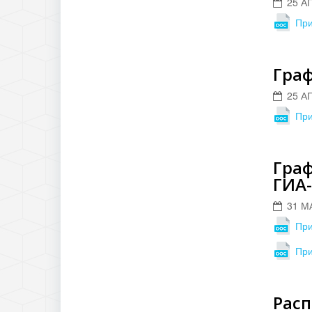
25 А
При
Граф
25 А
При
Граф
ГИА-
31 М
При
При
Расп