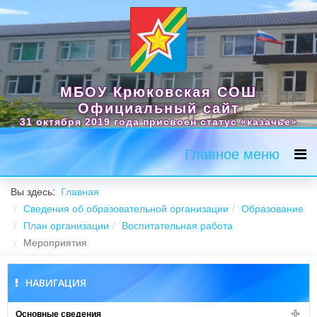
МБОУ Крюковская СОШ
Официальный сайт
31 октября 2019 года присвоен статус «казачье»
Главное меню
Вы здесь:
Главная
Сведения об образовательной организации
Образование
План организации
Воспитательная работа
Мероприятия
НАВИГАЦИЯ
Основные сведения