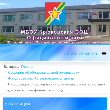
МБОУ Крюковская СОШ
Официальный сайт
31 октября 2019 года присвоен статус «казачье»
Главное меню
Вы здесь:
Главная
Сведения об образовательной организации
Финансово-хозяйственная деятельность
Информация о расходовании финансовых и материальных
средств по итогам финансового года
НАВИГАЦИЯ