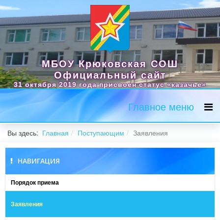
МБОУ Крюковская СОШ
Официальный сайт
31 октября 2019 года присвоен статус «казачье»
Главное меню
Вы здесь:
Главная
Поступающим
Заявления
НАВИГАЦИЯ
Порядок приема
Заявления